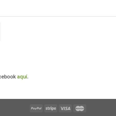
acebook
aquí
.