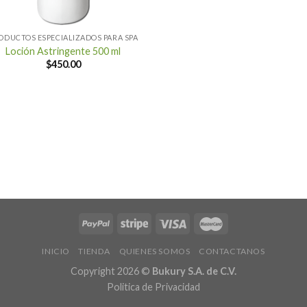
ODUCTOS ESPECIALIZADOS PARA SPA
Loción Astringente 500 ml
$
450.00
INICIO
TIENDA
QUIENES SOMOS
CONTACTANOS
Copyright 2026 ©
Bukury S.A. de C.V.
Politica de Privacidad