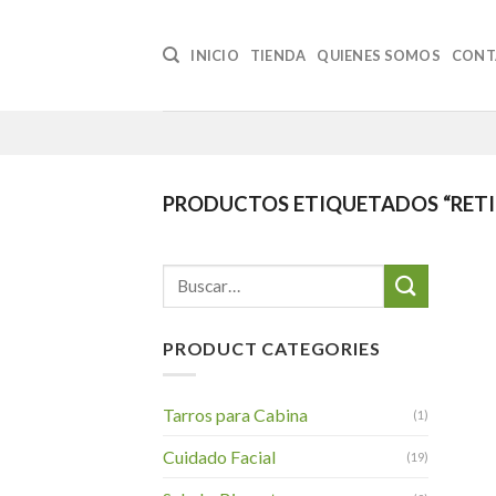
Skip
to
INICIO
TIENDA
QUIENES SOMOS
CONT
content
PRODUCTOS ETIQUETADOS “RETI
Buscar
por:
PRODUCT CATEGORIES
Tarros para Cabina
(1)
Cuidado Facial
(19)