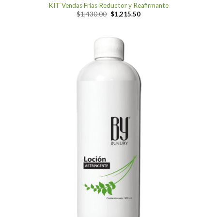
KIT Vendas Frías Reductor y Reafirmante
Original
Current
$
1,430.00
$
1,215.50
price
price
was:
is:
$1,430.00.
$1,215.50.