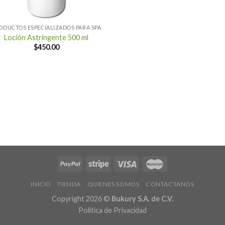
ODUCTOS ESPECIALIZADOS PARA SPA
Loción Astringente 500 ml
$
450.00
INICIO
TIENDA
QUIENES SOMOS
CONTACTANOS
Copyright 2026 ©
Bukury S.A. de C.V.
Politica de Privacidad