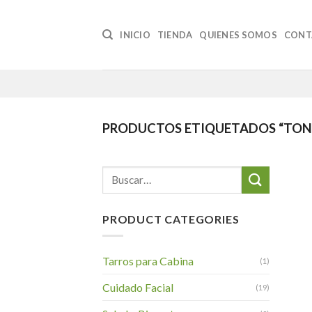
Skip
to
INICIO
TIENDA
QUIENES SOMOS
CONT
content
PRODUCTOS ETIQUETADOS “TONI
Buscar
por:
PRODUCT CATEGORIES
Tarros para Cabina
(1)
Cuidado Facial
(19)