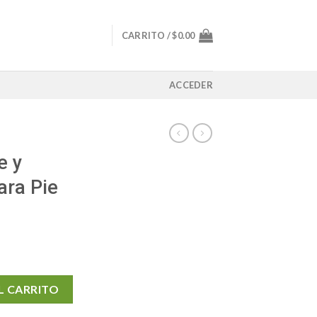
CARRITO /
$
0.00
ACCEDER
e y
ara Pie
ante para Pie Cansado cantidad
L CARRITO