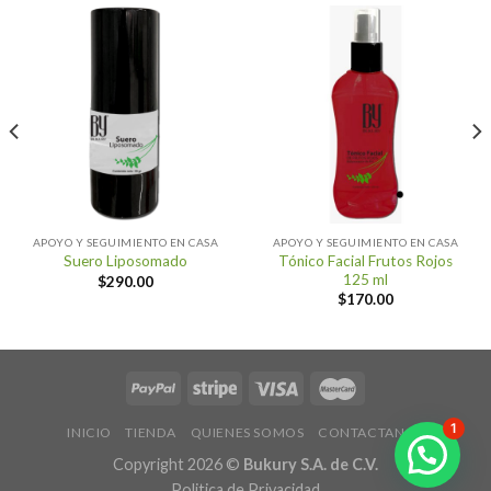
APOYO Y SEGUIMIENTO EN CASA
APOYO Y SEGUIMIENTO EN CASA
Tónico Facial Frutos Rojos
Suero Liposomado
125 ml
$
290.00
$
170.00
1
INICIO
TIENDA
QUIENES SOMOS
CONTACTANOS
Copyright 2026 ©
Bukury S.A. de C.V.
Politica de Privacidad