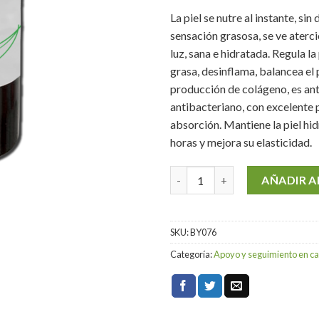
La piel se nutre al instante, sin 
sensación grasosa, se ve aterc
luz, sana e hidratada. Regula la
grasa, desinflama, balancea el 
producción de colágeno, es an
antibacteriano, con excelente 
absorción. Mantiene la piel hi
horas y mejora su elasticidad.
Suero Liposomado cantidad
AÑADIR A
SKU:
BY076
Categoría:
Apoyo y seguimiento en c