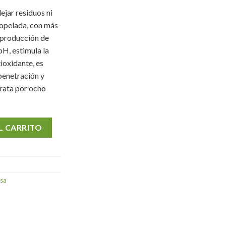
dejar residuos ni
iopelada, con más
 producción de
pH, estimula la
tioxidante, es
penetración y
drata por ocho
L CARRITO
asa