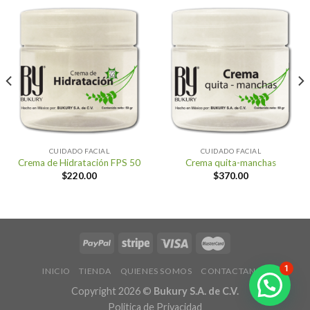
CUIDADO FACIAL
CUIDADO FACIAL
Crema de Hidratación FPS 50
Crema quita-manchas
$
220.00
$
370.00
1
INICIO
TIENDA
QUIENES SOMOS
CONTACTANOS
Copyright 2026 ©
Bukury S.A. de C.V.
Politica de Privacidad