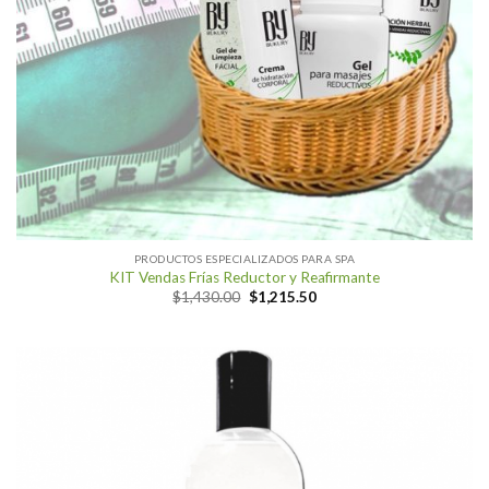
PRODUCTOS ESPECIALIZADOS PARA SPA
KIT Vendas Frías Reductor y Reafirmante
Original
Current
$
1,430.00
$
1,215.50
price
price
was:
is:
$1,430.00.
$1,215.50.