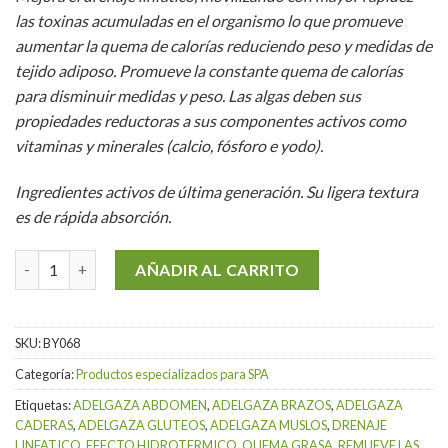
las toxinas acumuladas en el organismo lo que promueve
aumentar la quema de calorías reduciendo peso y medidas de
tejido adiposo. Promueve la constante quema de calorías
para disminuir medidas y peso. Las algas deben sus
propiedades reductoras a sus componentes activos como
vitaminas y minerales (calcio, fósforo e yodo).
Ingredientes activos de última generación. Su ligera textura
es de rápida absorción
.
Gel Reductor Adelgazante y Anticelulítico de 1 Kg cantidad
AÑADIR AL CARRITO
SKU:
BY068
Categoría:
Productos especializados para SPA
Etiquetas:
ADELGAZA ABDOMEN
,
ADELGAZA BRAZOS
,
ADELGAZA
CADERAS
,
ADELGAZA GLUTEOS
,
ADELGAZA MUSLOS
,
DRENAJE
LINFATICO
,
EFECTO HIDROTERMICO
,
QUEMA GRASA
,
REMUEVE LAS