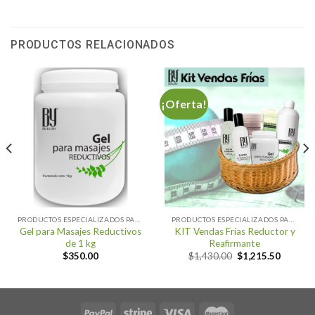
PRODUCTOS RELACIONADOS
¡Oferta!
PRODUCTOS ESPECIALIZADOS PARA SPA
PRODUCTOS ESPECIALIZADOS PARA SPA
Gel para Masajes Reductivos
KIT Vendas Frías Reductor y
de 1 kg
Reafirmante
Original
Current
$
350.00
$
1,430.00
$
1,215.50
price
price
was:
is:
$1,430.00.
$1,215.