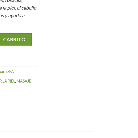
la piel, el cabello,
as y ayuda a
tidad
L CARRITO
para SPA
 LA PIEL
,
MASAJE