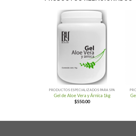
+
+
IALIZADOS PARA SPA
PRODUCTOS ESPECIALIZADOS PARA SPA
PRO
ctora de Alto
Gel de Aloe Vera y Árnica 1kg
Ge
imiento
$
550.00
10.00